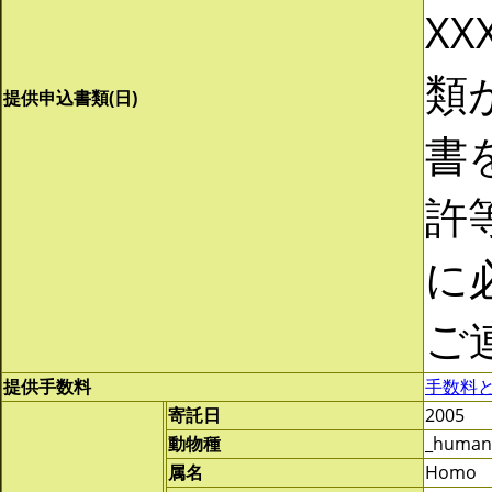
XX
類
提供申込書類(日)
書
許
に
ご
提供手数料
手数料
寄託日
2005
動物種
_human
属名
Homo