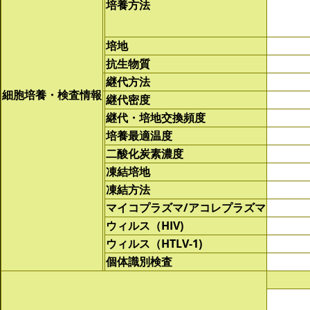
培養方法
培地
抗生物質
継代方法
細胞培養・検査情報
継代密度
継代・培地交換頻度
培養最適温度
二酸化炭素濃度
凍結培地
凍結方法
マイコプラズマ/アコレプラズマ
ウィルス（HIV)
ウィルス（HTLV-1)
個体識別検査