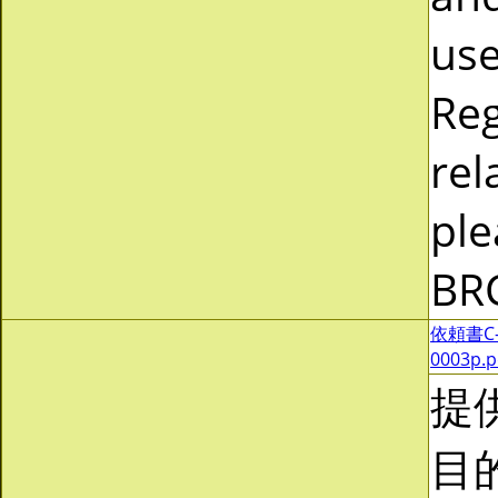
use
Reg
rel
ple
BR
依頼書C-0
0003p.
提
目