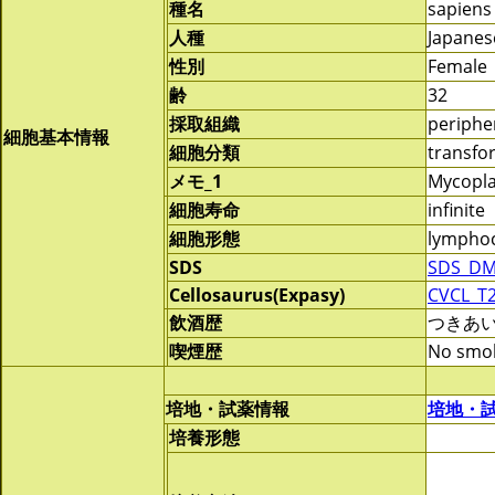
種名
sapiens
人種
Japanes
性別
Female
齢
32
採取組織
periphe
細胞基本情報
細胞分類
transf
メモ_1
Mycopla
細胞寿命
infinite
細胞形態
lymphoc
SDS
SDS_DM
Cellosaurus(Expasy)
CVCL_T
飲酒歴
つきあ
喫煙歴
No smo
培地・試薬情報
培地・
培養形態