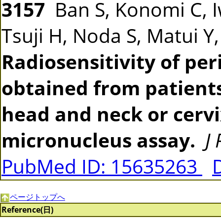
3157
Ban S, Konomi C, 
Tsuji H, Noda S, Matui Y
Radiosensitivity of pe
obtained from patients
head and neck or cerv
micronucleus assay.
J
PubMed ID: 15635263
ページトップへ
Reference(日)