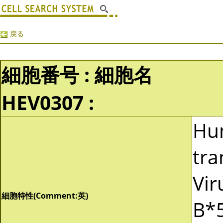
戻る
細胞番号 : 細胞名
HEV0307 :
Hu
tra
Vir
細胞特性(Comment:英)
B*5