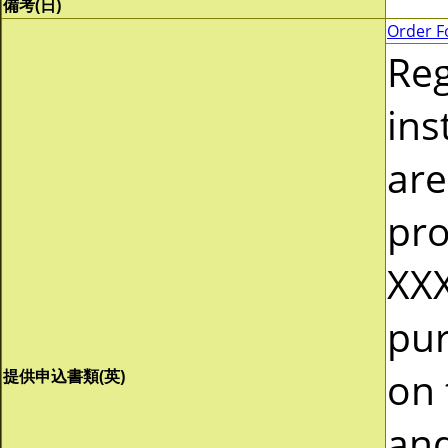
備考(日)
Order F
Re
ins
are
pro
XXX
pur
on 
提供申込書類(英)
and