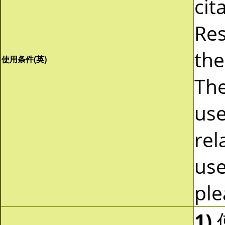
cit
Res
the
使用条件(英)
The
use
rel
use
ple
1)