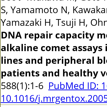
S, Yamamoto N, Kawakam
Yamazaki H, Tsuji H, Ohno
DNA repair capacity m
alkaline comet assays 
lines and peripheral b
patients and healthy v
588(1):1-6
PubMed ID: 
10.1016/j.mrgentox.200