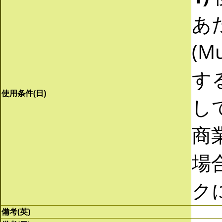
あ
(Mu
す
使用条件(日)
し
商
場
ク
備考(英)