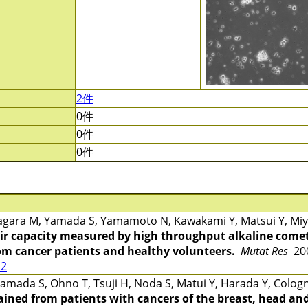
2件
0件
0件
0件
gara M, Yamada S, Yamamoto N, Kawakami Y, Matsui Y, Miya
r capacity measured by high throughput alkaline comet
rom cancer patients and healthy volunteers.
Mutat Res
200
12
mada S, Ohno T, Tsuji H, Noda S, Matui Y, Harada Y, Cologn
ined from patients with cancers of the breast, head and