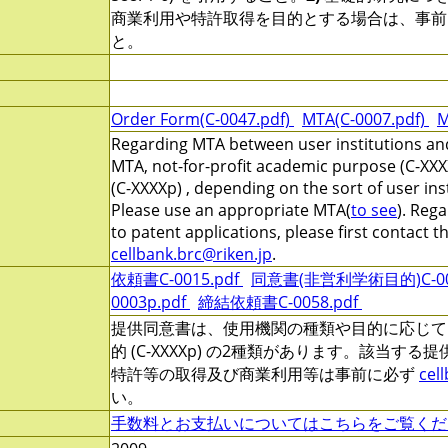
商業利用や特許取得を目的とする場合は、事前
と。
Order Form(C-0047.pdf)
MTA(C-0007.pdf)
M
Regarding MTA between user institutions and
MTA, not-for-profit academic purpose (C-XXX
(C-XXXXp) , depending on the sort of user ins
Please use an appropriate MTA(
to see
). Reg
to patent applications, please first contact 
cellbank.brc@riken.jp
.
依頼書C-0015.pdf
同意書(非営利学術目的)C-000
0003p.pdf
締結依頼書C-0058.pdf
提供同意書は、使用機関の種類や目的に応じて、非営
的 (C-XXXXp) の2種類があります。該当す
特許等の取得及び商業利用等は事前に必ず
cel
い。
手数料とお支払いについてはこちらをご覧くだ