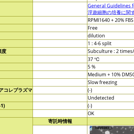
General Guidelines f
浮遊細胞の培養に関する
RPMI1640 + 20% FBS
Free
dilution
1 : 4-6 split
頻度
Subculture : 2 time
37 ℃
5 %
Medium + 10% DMS
Slow freezing
/アコレプラズマ
(-)
Undetected
1)
(-)
OK
寄託時情報