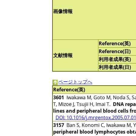
画像情報
Reference(英)
Reference(日)
文献情報
利用者成果(英)
利用者成果(日)
ページトップへ
Reference(英)
3601
Iwakawa M, Goto M, Noda S, Sa
T, Mizoe J, Tsujii H, Imai T.
DNA repai
lines and peripheral blood cells f
DOI: 10.1016/j.mrgentox.2005.07.0
3157
Ban S, Konomi C, Iwakawa M, Ya
peripheral blood lymphocytes obta