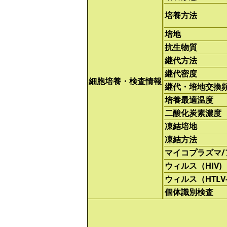
培養方法
培地
抗生物質
継代方法
継代密度
細胞培養・検査情報
継代・培地交換
培養最適温度
二酸化炭素濃度
凍結培地
凍結方法
マイコプラズマ
ウィルス（HIV)
ウィルス（HTLV-
個体識別検査