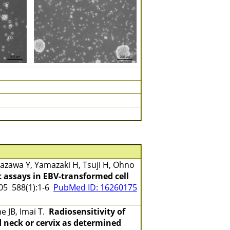
zawa Y, Yamazaki H, Tsuji H, Ohno
 assays in EBV-transformed cell
5 588(1):1-6
PubMed ID: 16260175
e JB, Imai T.
Radiosensitivity of
 neck or cervix as determined