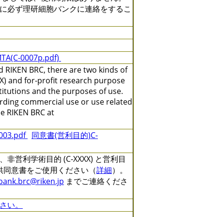
に必ず理研細胞バンクに連絡をするこ
TA(C-0007p.pdf)
 RIKEN BRC, there are two kinds of
X) and for-profit research purpose
titutions and the purposes of use.
arding commercial use or use related
the RIKEN BRC at
3.pdf
同意書(営利目的)C-
利学術目的 (C-XXXX) と営利目
る提供同意書をご使用ください（
詳細
）。
lbank.brc@riken.jp
までご連絡くださ
さい。