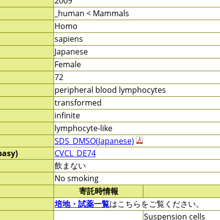
2009
_human < Mammals
Homo
sapiens
Japanese
Female
72
peripheral blood lymphocytes
transformed
infinite
lymphocyte-like
SDS_DMSO(Japanese)
pasy)
CVCL_DE74
飲まない
No smoking
寄託時情報
培地・試薬一覧
はこちらをご覧ください。
Suspension cells