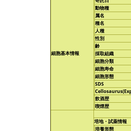
寄託日
動物種
属名
種名
人種
性別
齢
細胞基本情報
採取組織
細胞分類
細胞寿命
細胞形態
SDS
Cellosaurus(Ex
飲酒歴
喫煙歴
培地・試薬情報
培養形態