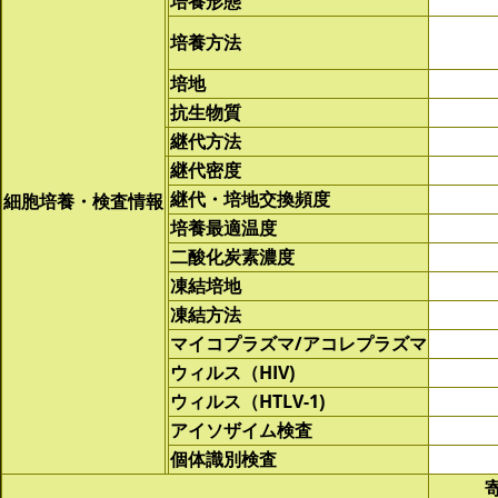
培養形態
培養方法
培地
抗生物質
継代方法
継代密度
継代・培地交換頻度
細胞培養・検査情報
培養最適温度
二酸化炭素濃度
凍結培地
凍結方法
マイコプラズマ/アコレプラズマ
ウィルス（HIV)
ウィルス（HTLV-1)
アイソザイム検査
個体識別検査