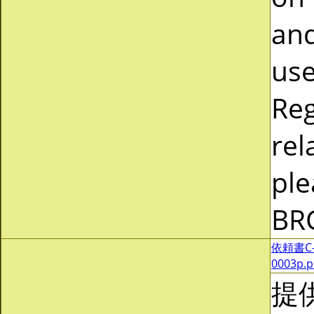
and
use
Reg
rel
ple
BR
依頼書C-0
0003p.
提