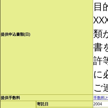
目
XX
類
提供申込書類(日)
書
許
に
ご
提供手数料
手数料
寄託日
2004