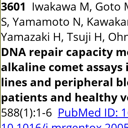
3601
Iwakawa M, Goto M
S, Yamamoto N, Kawakam
Yamazaki H, Tsuji H, Ohno
DNA repair capacity m
alkaline comet assays 
lines and peripheral b
patients and healthy v
588(1):1-6
PubMed ID: 
10.1016/j.mrgentox.200