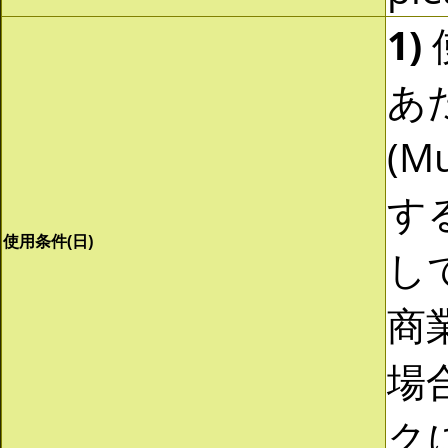
1)
あ
(Mu
す
使用条件(日)
し
商
場
ク