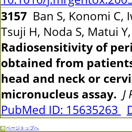
3157
Ban S, Konomi C, 
Tsuji H, Noda S, Matui Y
Radiosensitivity of pe
obtained from patients
head and neck or cerv
micronucleus assay.
J
PubMed ID: 15635263
ページトップへ