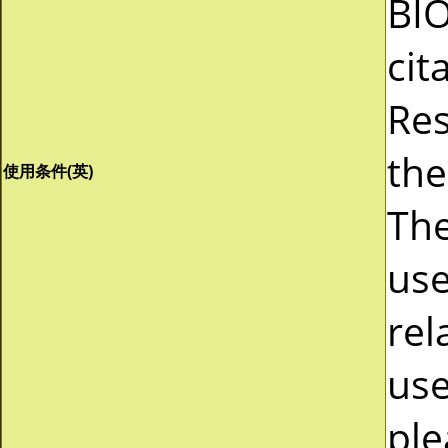
BI
cit
Res
the
使用条件(英)
The
use
rel
use
ple