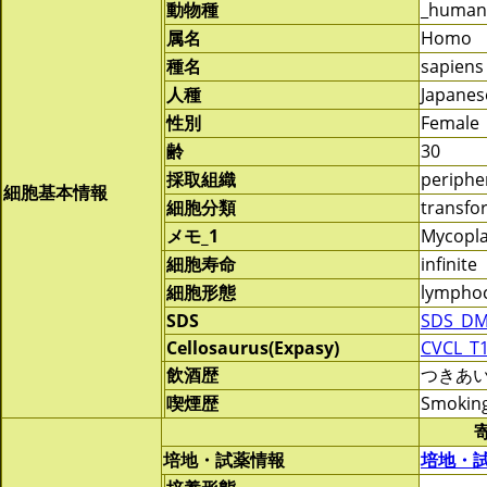
動物種
_human
属名
Homo
種名
sapiens
人種
Japanes
性別
Female
齢
30
採取組織
periphe
細胞基本情報
細胞分類
transf
メモ_1
Mycopla
細胞寿命
infinite
細胞形態
lymphoc
SDS
SDS_DM
Cellosaurus(Expasy)
CVCL_T
飲酒歴
つきあ
喫煙歴
Smokin
培地・試薬情報
培地・