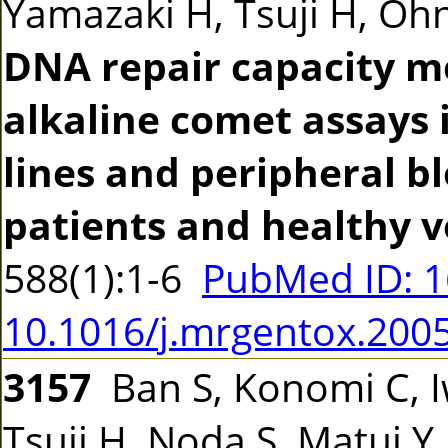
Yamazaki H, Tsuji H, Ohno
DNA repair capacity m
alkaline comet assays 
lines and peripheral b
patients and healthy v
588(1):1-6
PubMed ID: 
10.1016/j.mrgentox.200
3157
Ban S, Konomi C, 
Tsuji H, Noda S, Matui Y