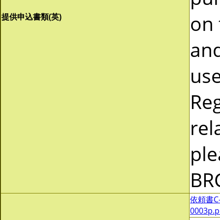
on 
提供申込書類(英)
and
use
Reg
rel
ple
BR
依頼書C-0
0003p.