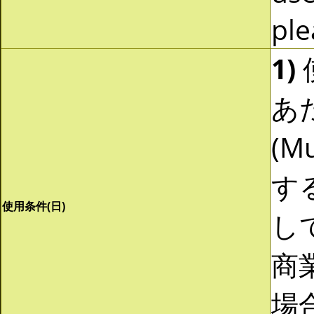
ple
1)
あ
(Mu
す
使用条件(日)
し
商
場