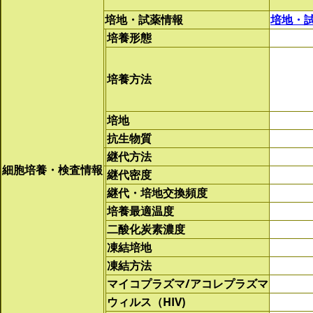
培地・試薬情報
培地・
培養形態
培養方法
培地
抗生物質
継代方法
細胞培養・検査情報
継代密度
継代・培地交換頻度
培養最適温度
二酸化炭素濃度
凍結培地
凍結方法
マイコプラズマ/アコレプラズマ
ウィルス（HIV)