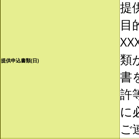
提
目
XX
類
提供申込書類(日)
書
許
に
ご