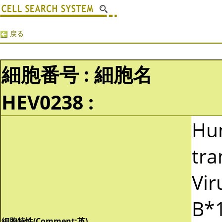
戻る
細胞番号 : 細胞名
HEV0238 :
Hu
tra
Vir
B*1
細胞特性(Comment:英)