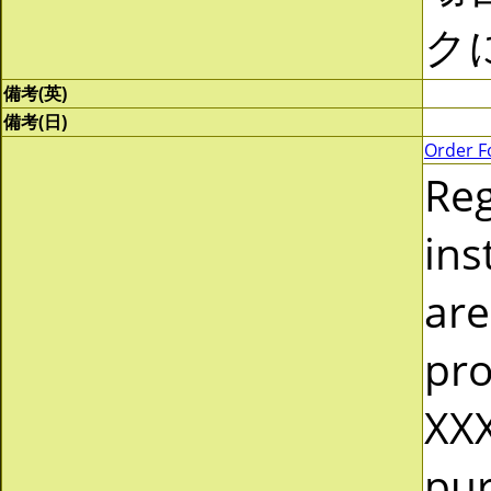
ク
備考(英)
備考(日)
Order F
Re
ins
are
pro
XXX
pur