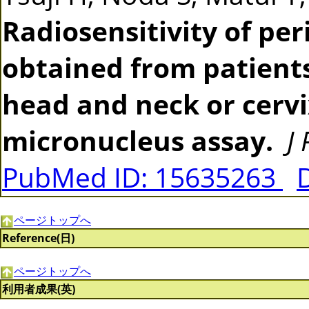
Radiosensitivity of pe
obtained from patients
head and neck or cerv
micronucleus assay.
J
PubMed ID: 15635263
ページトップへ
Reference(日)
ページトップへ
利用者成果(英)