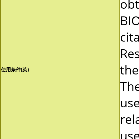
obt
BI
cit
Res
the
使用条件(英)
The
use
rel
use