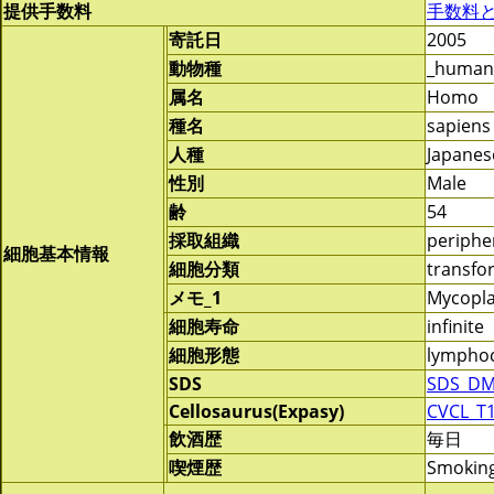
提供手数料
手数料
寄託日
2005
動物種
_human
属名
Homo
種名
sapiens
人種
Japanes
性別
Male
齢
54
採取組織
periphe
細胞基本情報
細胞分類
transf
メモ_1
Mycopla
細胞寿命
infinite
細胞形態
lymphoc
SDS
SDS_DM
Cellosaurus(Expasy)
CVCL_T
飲酒歴
毎日
喫煙歴
Smokin