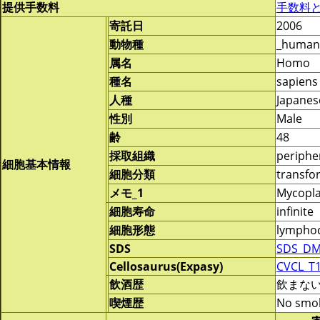
提供手数料
手数料
寄託日
2006
動物種
_human
属名
Homo
種名
sapiens
人種
Japanes
性別
Male
齢
48
採取組織
periphe
細胞基本情報
細胞分類
transf
メモ_1
Mycopla
細胞寿命
infinite
細胞形態
lymphoc
SDS
SDS_DM
Cellosaurus(Expasy)
CVCL_T
飲酒歴
飲まな
喫煙歴
No smo