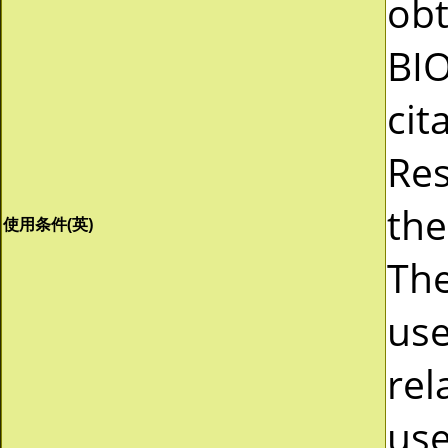
obt
BI
cit
Res
the
使用条件(英)
The
use
rel
use