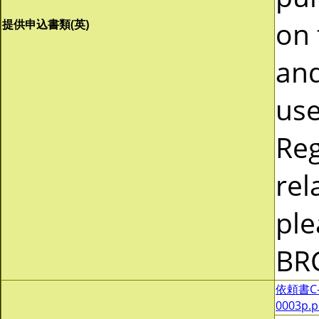
on 
提供申込書類(英)
and
use
Reg
rel
ple
BR
依頼書C-0
0003p.