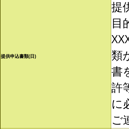
提
目
XX
類
提供申込書類(日)
書
許
に
ご