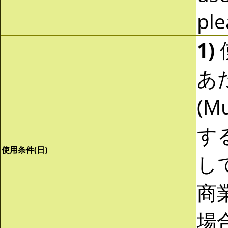
ple
1)
あ
(Mu
す
使用条件(日)
し
商
場