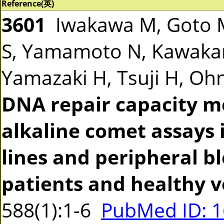
Reference(英)
3601
Iwakawa M, Goto M
S, Yamamoto N, Kawakam
Yamazaki H, Tsuji H, Ohno
DNA repair capacity m
alkaline comet assays 
lines and peripheral b
patients and healthy v
588(1):1-6
PubMed ID: 