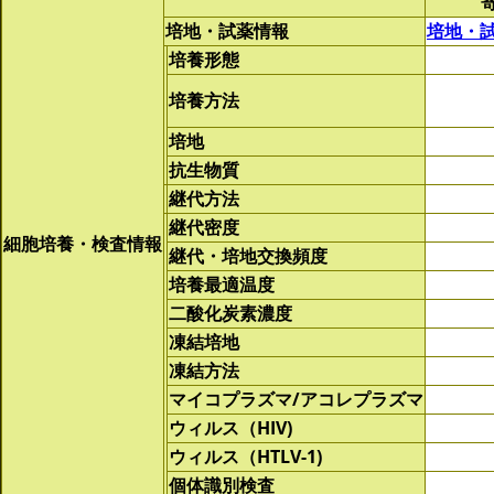
培地・試薬情報
培地・
培養形態
培養方法
培地
抗生物質
継代方法
継代密度
細胞培養・検査情報
継代・培地交換頻度
培養最適温度
二酸化炭素濃度
凍結培地
凍結方法
マイコプラズマ/アコレプラズマ
ウィルス（HIV)
ウィルス（HTLV-1)
個体識別検査