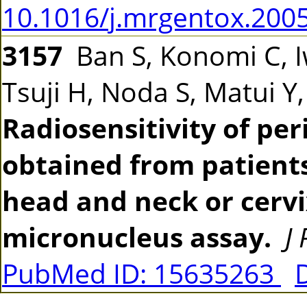
10.1016/j.mrgentox.200
3157
Ban S, Konomi C, 
Tsuji H, Noda S, Matui Y
Radiosensitivity of pe
obtained from patients
head and neck or cerv
micronucleus assay.
J
PubMed ID: 15635263