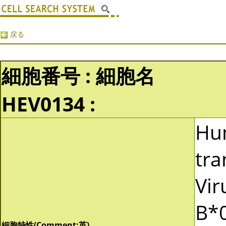
戻る
細胞番号 : 細胞名
HEV0134 :
Hu
tra
Vir
B*0
細胞特性(Comment:英)