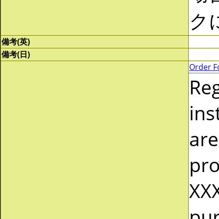
ク
備考(英)
備考(日)
Order F
Re
ins
are
pro
XXX
pur