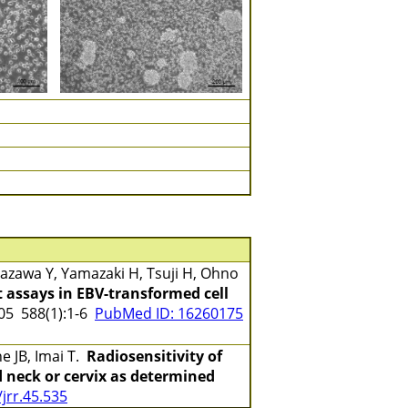
zawa Y, Yamazaki H, Tsuji H, Ohno
 assays in EBV-transformed cell
5 588(1):1-6
PubMed ID: 16260175
e JB, Imai T.
Radiosensitivity of
 neck or cervix as determined
jrr.45.535