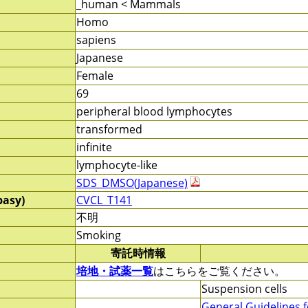
_human < Mammals
Homo
sapiens
Japanese
Female
69
peripheral blood lymphocytes
transformed
infinite
lymphocyte-like
SDS_DMSO(Japanese)
pasy)
CVCL_T141
不明
Smoking
寄託時情報
培地・試薬一覧
はこちらをご覧ください。
Suspension cells
General Guidelines f