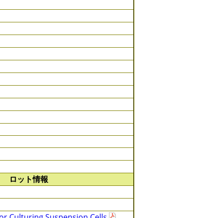
ロット情報
or Culturing Suspension Cells