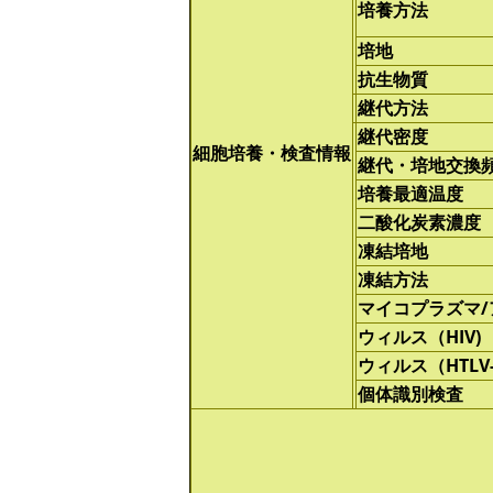
培養方法
培地
抗生物質
継代方法
継代密度
細胞培養・検査情報
継代・培地交換
培養最適温度
二酸化炭素濃度
凍結培地
凍結方法
マイコプラズマ
ウィルス（HIV)
ウィルス（HTLV-
個体識別検査