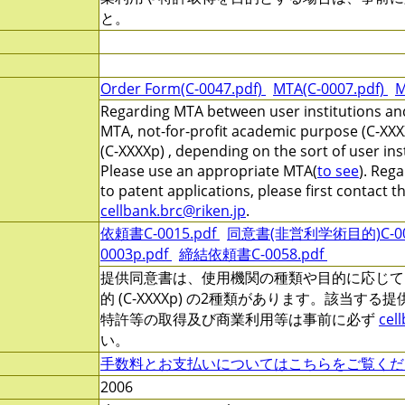
と。
Order Form(C-0047.pdf)
MTA(C-0007.pdf)
M
Regarding MTA between user institutions and
MTA, not-for-profit academic purpose (C-XXX
(C-XXXXp) , depending on the sort of user ins
Please use an appropriate MTA(
to see
). Reg
to patent applications, please first contact 
cellbank.brc@riken.jp
.
依頼書C-0015.pdf
同意書(非営利学術目的)C-000
0003p.pdf
締結依頼書C-0058.pdf
提供同意書は、使用機関の種類や目的に応じて、非営
的 (C-XXXXp) の2種類があります。該当す
特許等の取得及び商業利用等は事前に必ず
cel
い。
手数料とお支払いについてはこちらをご覧くだ
2006