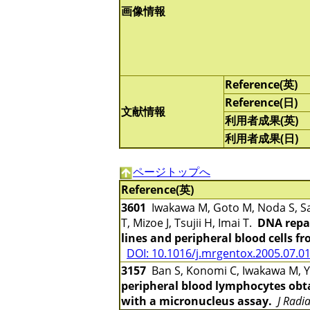
画像情報
Reference(英)
Reference(日)
文献情報
利用者成果(英)
利用者成果(日)
ページトップへ
Reference(英)
3601
Iwakawa M, Goto M, Noda S, Sa
T, Mizoe J, Tsujii H, Imai T.
DNA repai
lines and peripheral blood cells f
DOI: 10.1016/j.mrgentox.2005.07.0
3157
Ban S, Konomi C, Iwakawa M, Ya
peripheral blood lymphocytes obta
with a micronucleus assay.
J Radi