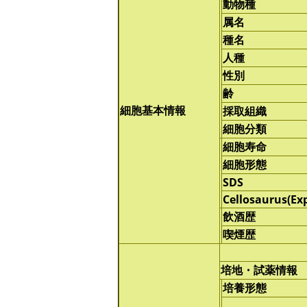
動物種
属名
種名
人種
性別
齢
細胞基本情報
採取組織
細胞分類
細胞寿命
細胞形態
SDS
Cellosaurus(Ex
飲酒歴
喫煙歴
培地・試薬情報
培養形態