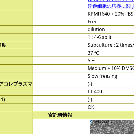
浮遊細胞の培養に関する
RPMI1640 + 20% FBS
Free
dilution
1 : 4-6 split
頻度
Subculture : 2 time
37 ℃
5 %
Medium + 10% DMS
Slow freezing
/アコレプラズマ
(-)
LT 400
1)
(-)
OK
寄託時情報