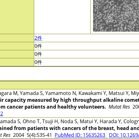
2件
0件
0件
0件
gara M, Yamada S, Yamamoto N, Kawakami Y, Matsui Y, Miya
r capacity measured by high throughput alkaline comet
rom cancer patients and healthy volunteers.
Mutat Res
200
12
mada S, Ohno T, Tsuji H, Noda S, Matui Y, Harada Y, Cologn
ined from patients with cancers of the breast, head and
at Res
2004 5(4):535-41
PubMed ID: 15635263
DOI: 10.1269/