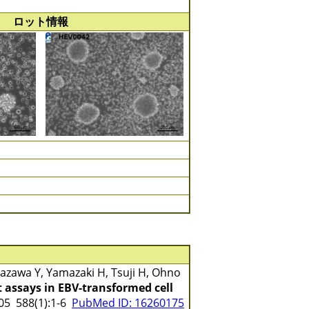
ロット情報
zawa Y, Yamazaki H, Tsuji H, Ohno
 assays in EBV-transformed cell
5 588(1):1-6
PubMed ID: 16260175