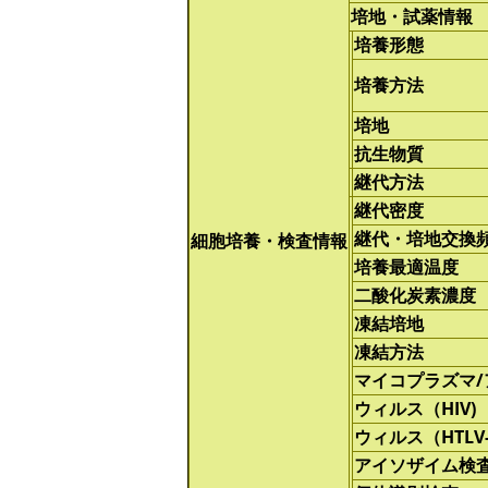
培地・試薬情報
培養形態
培養方法
培地
抗生物質
継代方法
継代密度
継代・培地交換
細胞培養・検査情報
培養最適温度
二酸化炭素濃度
凍結培地
凍結方法
マイコプラズマ
ウィルス（HIV)
ウィルス（HTLV-
アイソザイム検