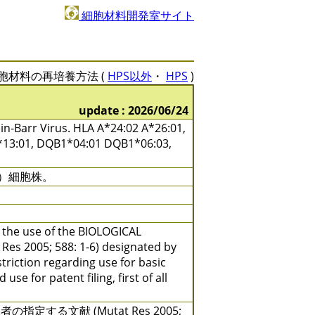
細胞材料開発室サイト
胞材料の再培養方法 (
HPS以外
・
HPS
)
update : 2026/06/24
-Barr Virus. HLA A*24:02 A*26:01,
*13:01, DQB1*04:01 DQB1*06:03,
）細胞株。
y the use of the BIOLOGICAL
 Res 2005; 588: 1-6) designated by
triction regarding use for basic
se for patent filing, first of all
る文献 (Mutat Res 2005;