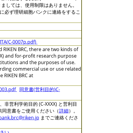
きましては、使用制限はありません。
に必ず理研細胞バンクに連絡をするこ
TA(C-0007p.pdf)
 RIKEN BRC, there are two kinds of
X) and for-profit research purpose
titutions and the purposes of use.
arding commercial use or use related
the RIKEN BRC at
3.pdf
同意書(営利目的)C-
利学術目的 (C-XXXX) と営利目
る提供同意書をご使用ください（
詳細
）。
lbank.brc@riken.jp
までご連絡くださ
さい。