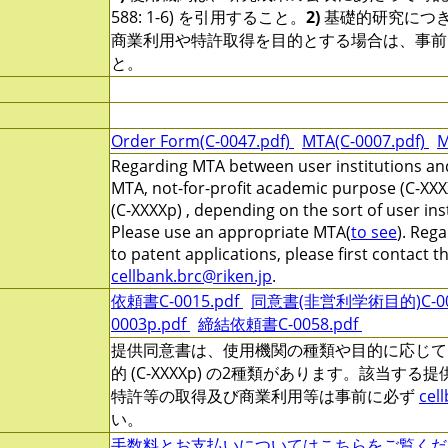
588: 1-6) を引用すること。
2)
基礎的研究につ
商業利用や特許取得を目的とする場合は、事前
と。
Order Form(C-0047.pdf)
MTA(C-0007.pdf)
M
Regarding MTA between user institutions and
MTA, not-for-profit academic purpose (C-XXX
(C-XXXXp) , depending on the sort of user ins
Please use an appropriate MTA(
to see
). Reg
to patent applications, please first contact 
cellbank.brc@riken.jp
.
依頼書C-0015.pdf
同意書(非営利学術目的)C-000
0003p.pdf
締結依頼書C-0058.pdf
提供同意書は、使用機関の種類や目的に応じて、非営
的 (C-XXXXp) の2種類があります。該当す
特許等の取得及び商業利用等は事前に必ず
cel
い。
手数料とお支払いについてはこちらをご覧くだ