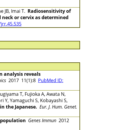
e JB, Imai T.
Radiosensitivity of
 neck or cervix as determined
jrr.45.535
analysis reveals
ics
2017 11(1):8
PubMed ID:
ugiyama T, Fujioka A, Awata N,
ri Y, Yamaguchi S, Kobayashi S,
in the Japanese.
Eur. J. Hum. Genet.
 population
Genes Immun
2012