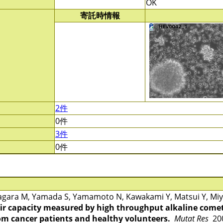
OK
寄託時情報
2件
0件
3件
0件
gara M, Yamada S, Yamamoto N, Kawakami Y, Matsui Y, Miya
r capacity measured by high throughput alkaline comet
rom cancer patients and healthy volunteers.
Mutat Res
200