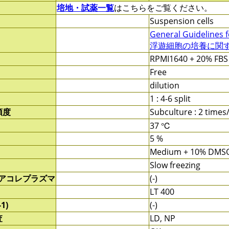
培地・試薬一覧
はこちらをご覧ください。
Suspension cells
General Guidelines f
浮遊細胞の培養に関する
RPMI1640 + 20% FBS
Free
dilution
1 : 4-6 split
頻度
Subculture : 2 time
37 ℃
5 %
Medium + 10% DMS
Slow freezing
/アコレプラズマ
(-)
LT 400
1)
(-)
査
LD, NP