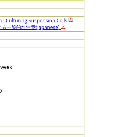
or Culturing Suspension Cells
一般的な注意(Japanese)
s/week
O