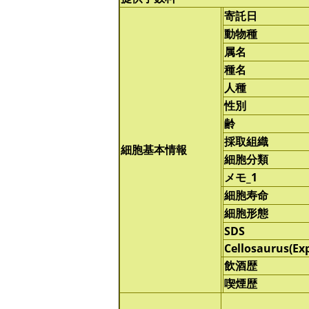
寄託日
動物種
属名
種名
人種
性別
齢
採取組織
細胞基本情報
細胞分類
メモ_1
細胞寿命
細胞形態
SDS
Cellosaurus(Ex
飲酒歴
喫煙歴