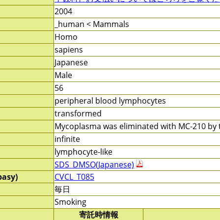
2004
_human < Mammals
Homo
sapiens
Japanese
Male
56
peripheral blood lymphocytes
transformed
Mycoplasma was eliminated with MC-210 by t
infinite
lymphocyte-like
SDS_DMSO(Japanese)
pasy)
CVCL_T085
毎日
Smoking
寄託時情報