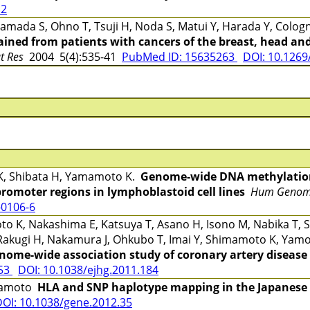
12
mada S, Ohno T, Tsuji H, Noda S, Matui Y, Harada Y, Cologn
ined from patients with cancers of the breast, head and
at Res
2004 5(4):535-41
PubMed ID: 15635263
DOI: 10.1269/
 K, Shibata H, Yamamoto K.
Genome-wide DNA methylation 
omoter regions in lymphoblastoid cell lines
Hum Genom
-0106-6
 K, Nakashima E, Katsuya T, Asano H, Isono M, Nabika T, S
Rakugi H, Nakamura J, Ohkubo T, Imai Y, Shimamoto K, Yamo
nome-wide association study of coronary artery disease 
053
DOI: 10.1038/ejhg.2011.184
amamoto
HLA and SNP haplotype mapping in the Japanese
OI: 10.1038/gene.2012.35