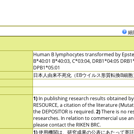
細
Human B lymphocytes transformed by Epstein
B*40:01 B*40:03, C*03:04, DRB1*04:05 DRB1
DPB1*05:01
日本人由来不死化（EBウイルス形質転換B細胞
1)
In publishing research results obtained b
RESOURCE, a citation of the literature (Mutat
the DEPOSITOR is required.
2)
There is no res
researches. In relation to commercial use and u
please contact the RIKEN BRC.
1)
使用機関は、研究成果の公表にあたって寄託者の指定す