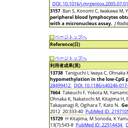
DOI: 10.1016/j.mrgentox.2005.07.0
3157
Ban S, Konomi C, Iwakawa M, Ya
peripheral blood lymphocytes obta
with a micronucleus assay.
J Radi
ページトップへ
Reference(日)
ページトップへ
利用者成果(英)
13738
Taniguchi I, Iwaya C, Ohnaka
hypomethylation in the low-CpG pr
28499412
DOI: 10.1186/s40246-017
7664
Takeuchi F, Yokota M, Yamamoto
Ohnaka K, Nakatochi M, Kitajima H, 
Takayanagi R, Ogihara T, Kato N.
Ge
2012 20:333-40
PubMed ID: 21971
15729
H Kitajima, M Sonoda, K Y
13(7):543-8
PubMed ID: 22914434
D