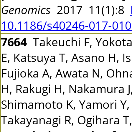
Genomics
2017 11(1):8
10.1186/s40246-017-010
7664
Takeuchi F, Yokot
E, Katsuya T, Asano H, I
Fujioka A, Awata N, Ohn
H, Rakugi H, Nakamura J
Shimamoto K, Yamori Y, 
Takayanagi R, Ogihara T