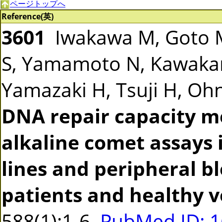
ページトップへ
Reference(英)
3601
Iwakawa M, Goto M
S, Yamamoto N, Kawakam
Yamazaki H, Tsuji H, Ohno
DNA repair capacity m
alkaline comet assays 
lines and peripheral b
patients and healthy v
588(1):1-6
PubMed ID: 