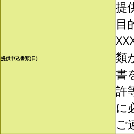
提
目
XX
類
提供申込書類(日)
書
許
に
ご