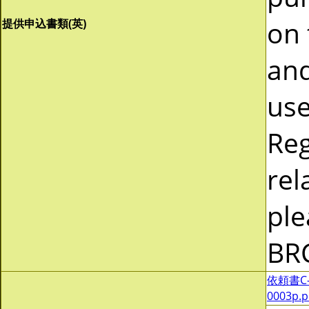
on 
提供申込書類(英)
and
use
Reg
rel
ple
BR
依頼書C-0
0003p.