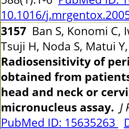
10.1016/j.mrgentox.200
3157
Ban S, Konomi C, 
Tsuji H, Noda S, Matui Y
Radiosensitivity of pe
obtained from patients
head and neck or cerv
micronucleus assay.
J
PubMed ID: 15635263