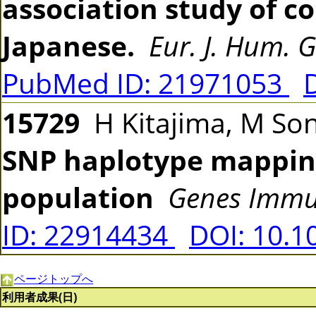
association study of co
Japanese.
Eur. J. Hum. G
PubMed ID: 21971053
15729
H Kitajima, M S
SNP haplotype mapping
population
Genes Imm
ID: 22914434
DOI: 10.1
ページトップへ
利用者成果(日)