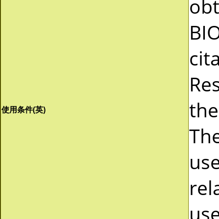
obt
BI
cit
Res
the
使用条件(英)
The
use
rel
use