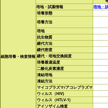
培地・試薬情報
培地・
培養形態
培養方法
培地
抗生物質
継代方法
継代密度
継代・培地交換頻度
細胞培養・検査情報
培養最適温度
二酸化炭素濃度
凍結培地
凍結方法
マイコプラズマ/アコレプラズマ
ウィルス（HIV)
ウィルス（HTLV-1)
アイソザイム検査