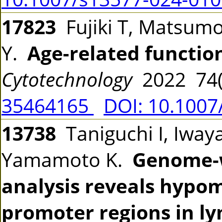
17823
Fujiki T, Matsumo
Y.
Age-related function
Cytotechnology
2022 74(
35464165
DOI: 10.1007
13738
Taniguchi I, Iwaya
Yamamoto K.
Genome-
analysis reveals hypo
promoter regions in ly