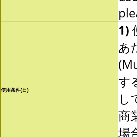
ple
1)
あ
(Mu
す
使用条件(日)
し
商
場