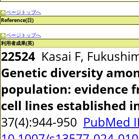
ページトップへ
Reference(日)
ページトップへ
利用者成果(英)
22524
Kasai F, Fukushim
Genetic diversity amo
population: evidence 
cell lines established i
37(4):944-950
PubMed I
10.1007/s13577-024-010