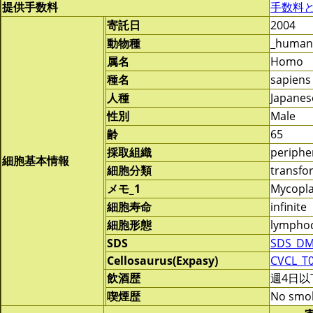
提供手数料
手数料
寄託日
2004
動物種
_human
属名
Homo
種名
sapiens
人種
Japanes
性別
Male
齢
65
採取組織
periphe
細胞基本情報
細胞分類
transf
メモ_1
Mycopla
細胞寿命
infinite
細胞形態
lymphoc
SDS
SDS_DM
Cellosaurus(Expasy)
CVCL_T
飲酒歴
週4日以
喫煙歴
No smo