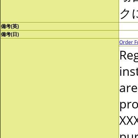
ク
備考(英)
備考(日)
Order F
Re
ins
are
pro
XXX
pur