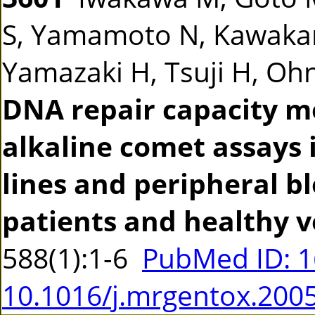
S, Yamamoto N, Kawakam
Yamazaki H, Tsuji H, Ohno
DNA repair capacity m
alkaline comet assays 
lines and peripheral b
patients and healthy v
588(1):1-6
PubMed ID: 
10.1016/j.mrgentox.200