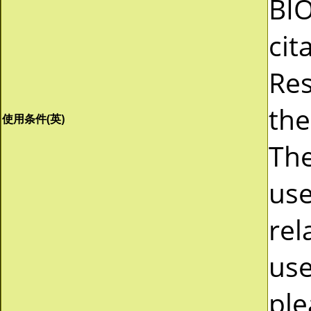
BI
cit
Res
the
使用条件(英)
The
use
rel
use
ple