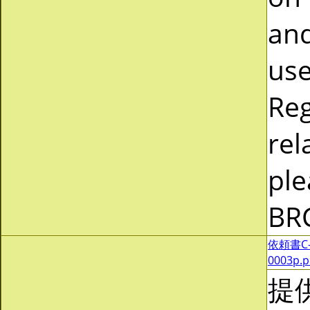
and
use
Reg
rel
ple
BR
依頼書C-0
0003p.
提