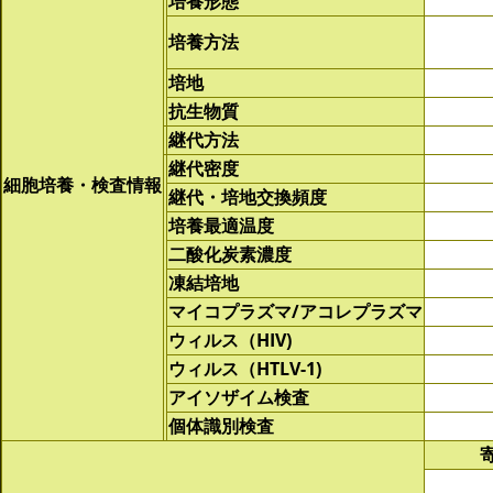
培養形態
培養方法
培地
抗生物質
継代方法
継代密度
細胞培養・検査情報
継代・培地交換頻度
培養最適温度
二酸化炭素濃度
凍結培地
マイコプラズマ/アコレプラズマ
ウィルス（HIV)
ウィルス（HTLV-1)
アイソザイム検査
個体識別検査