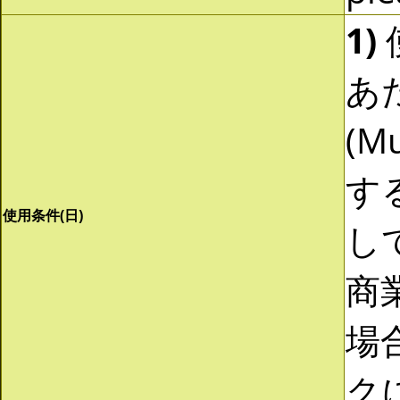
1)
あ
(Mu
す
使用条件(日)
し
商
場
ク