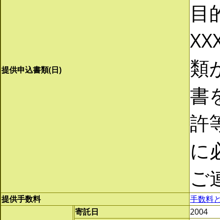
目
XX
類
提供申込書類(日)
書
許
に
ご
提供手数料
手数料
寄託日
2004