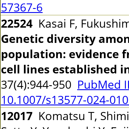
57367-6
22524
Kasai F, Fukushim
Genetic diversity amo
population: evidence 
cell lines established i
37(4):944-950
PubMed I
10.1007/s13577-024-010
12017
Komatsu T, Shimi