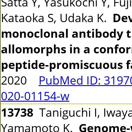
Satta Y, Yasukochi Y, Fu
Kataoka S, Udaka K.
Dev
monoclonal antibody t
allomorphs in a confo
peptide-promiscuous f
2020
PubMed ID: 319
020-01154-w
13738
Taniguchi I, Iwaya
Yamamoto K.
Genome-