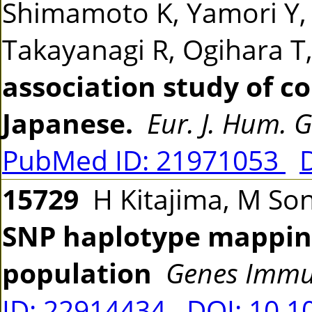
Shimamoto K, Yamori Y, 
Takayanagi R, Ogihara T
association study of co
Japanese.
Eur. J. Hum. G
PubMed ID: 21971053
15729
H Kitajima, M S
SNP haplotype mapping
population
Genes Imm
ID: 22914434
DOI: 10.1