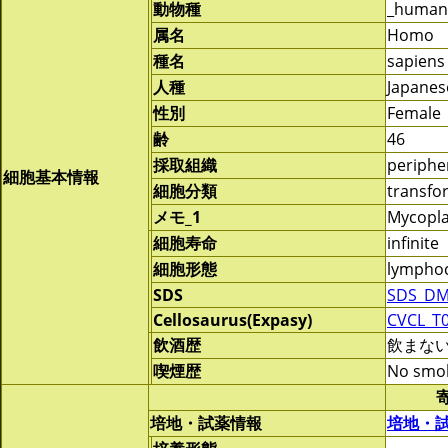
動物種
_human
属名
Homo
種名
sapiens
人種
Japanes
性別
Female
齢
46
採取組織
periphe
細胞基本情報
細胞分類
transf
メモ_1
Mycopla
細胞寿命
infinite
細胞形態
lymphoc
SDS
SDS_DM
Cellosaurus(Expasy)
CVCL_T
飲酒歴
飲まな
喫煙歴
No smo
培地・試薬情報
培地・