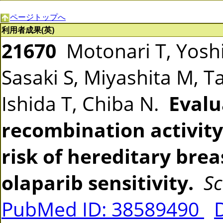
ページトップへ
利用者成果(英)
21670
Motonari T, Yoshi
Sasaki S, Miyashita M, 
Ishida T, Chiba N.
Evalu
recombination activity 
risk of hereditary bre
olaparib sensitivity.
Sc
PubMed ID: 38589490