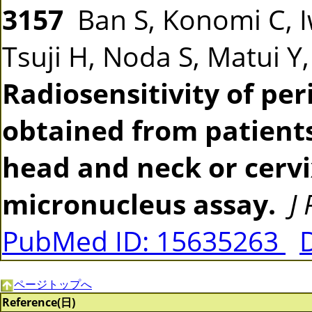
3157
Ban S, Konomi C, 
Tsuji H, Noda S, Matui Y
Radiosensitivity of pe
obtained from patients
head and neck or cerv
micronucleus assay.
J
PubMed ID: 15635263
ページトップへ
Reference(日)