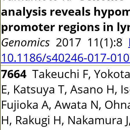
analysis reveals hypo
promoter regions in ly
Genomics
2017 11(1):8
10.1186/s40246-017-010
7664
Takeuchi F, Yokot
E, Katsuya T, Asano H, I
Fujioka A, Awata N, Ohn
H, Rakugi H, Nakamura J