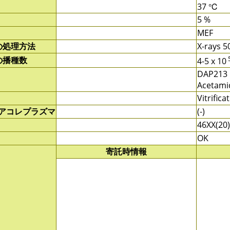
37 ℃
5 %
MEF
の処理方法
X-rays 
の播種数
4-5 x 10
DAP213 
Acetami
Vitrifica
/アコレプラズマ
(-)
46XX(20)
OK
寄託時情報