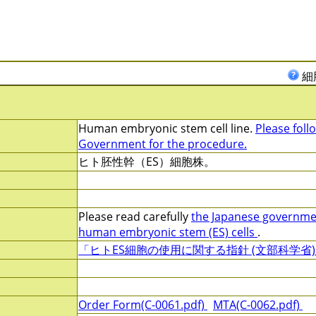
細
Human embryonic stem cell line.
Please foll
Government for the procedure.
ヒト胚性幹（ES）細胞株。
Please read carefully
the Japanese government
human embryonic stem (ES) cells
.
「ヒトES細胞の使用に関する指針 (文部科学省)
Order Form(C-0061.pdf)
MTA(C-0062.pdf)