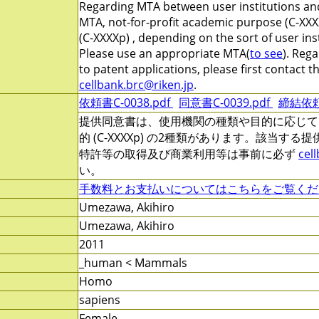
Regarding MTA between user institutions and
MTA, not-for-profit academic purpose (C-XXX
(C-XXXXp) , depending on the sort of user ins
Please use an appropriate MTA(
to see
). Reg
to patent applications, please first contact 
cellbank.brc@riken.jp
.
依頼書C-0038.pdf
同意書C-0039.pdf
締結依頼書
提供同意書は、使用機関の種類や目的に応じて、非営
的 (C-XXXXp) の2種類があります。該当す
特許等の取得及び商業利用等は事前に必ず
cel
い。
手数料とお支払いについてはこちらをご覧くだ
Umezawa, Akihiro
Umezawa, Akihiro
2011
_human < Mammals
Homo
sapiens
Female