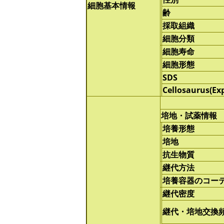
細胞基本情報
齢
採取組織
細胞分類
細胞寿命
細胞形態
SDS
Cellosaurus(Ex
培地・試薬情報
培養形態
培地
抗生物質
継代方法
培養容器のコー
継代密度
継代・培地交換