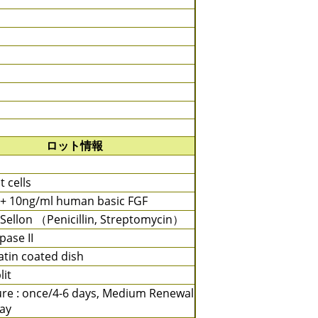
ロット情報
 cells
 + 10ng/ml human basic FGF
PSellon （Penicillin, Streptomycin）
pase II
atin coated dish
lit
ure : once/4-6 days, Medium Renewal
day