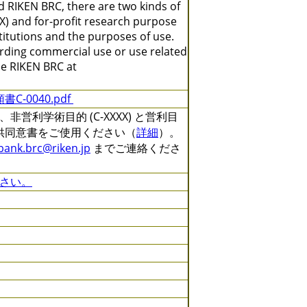
 RIKEN BRC, there are two kinds of
X) and for-profit research purpose
titutions and the purposes of use.
arding commercial use or use related
the RIKEN BRC at
C-0040.pdf
利学術目的 (C-XXXX) と営利目
る提供同意書をご使用ください（
詳細
）。
lbank.brc@riken.jp
までご連絡くださ
さい。