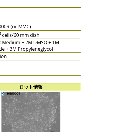
5000R (or MMC)
5
cells/60 mm dish
: Medium + 2M DMSO + 1M
de + 3M Propyleneglycol
tion
ロット情報