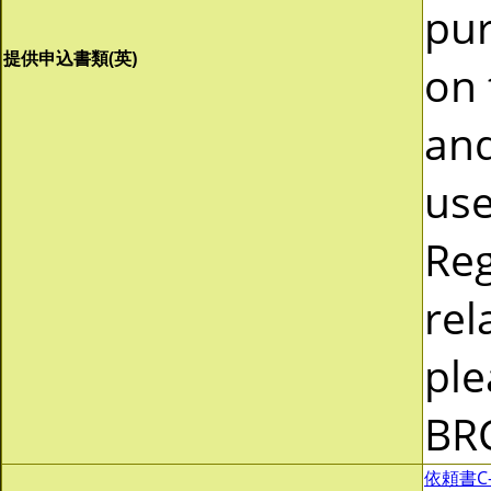
pur
提供申込書類(英)
on 
and
use
Reg
rel
ple
BR
依頼書C-0