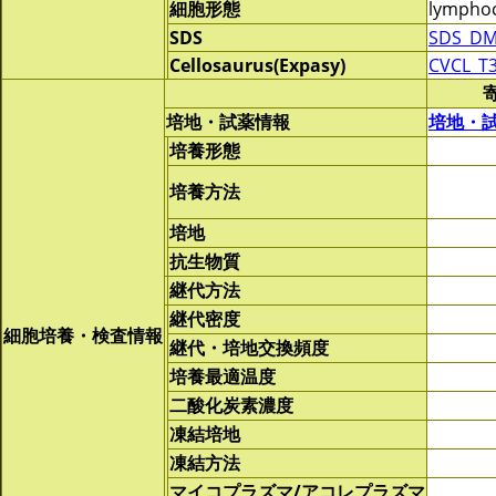
細胞形態
lymphoc
SDS
SDS_DM
Cellosaurus(Expasy)
CVCL_T
培地・試薬情報
培地・
培養形態
培養方法
培地
抗生物質
継代方法
継代密度
細胞培養・検査情報
継代・培地交換頻度
培養最適温度
二酸化炭素濃度
凍結培地
凍結方法
マイコプラズマ/アコレプラズマ