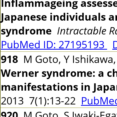
Inflammageing assess
Japanese individuals a
syndrome
Intractable R
PubMed ID: 27195193
918
M Goto, Y Ishikawa,
Werner syndrome: a cha
manifestations in Japa
2013 7(1):13-22
PubMed
920
M Goto, S Iwaki-Eg