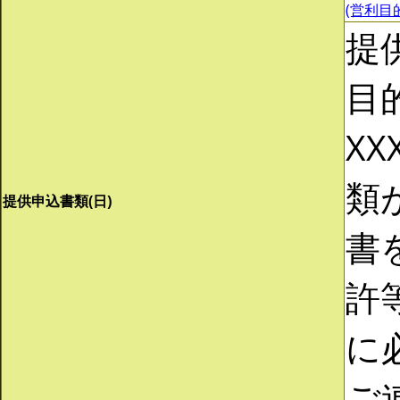
(営利目的)
提
目
XX
類
提供申込書類(日)
書
許
に
ご