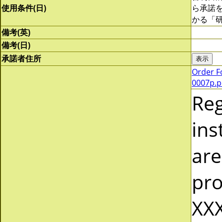
使用条件(日)
ら承諾
かる「
備考(英)
備考(日)
承諾者住所
Order F
0007p.p
Re
ins
are
pro
XXX