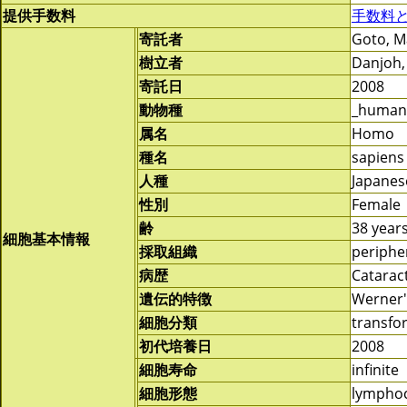
提供手数料
手数料
寄託者
Goto, M
樹立者
Danjoh,
寄託日
2008
動物種
_human
属名
Homo
種名
sapiens
人種
Japanes
性別
Female
齢
38 year
細胞基本情報
採取組織
periphe
病歴
Cataract
遺伝的特徴
Werner
細胞分類
transf
初代培養日
2008
細胞寿命
infinite
細胞形態
lymphoc