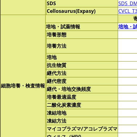
SDS
SDS_DM
Cellosaurus(Expasy)
CVCL_T
培地・試薬情報
培地・
培養形態
培養方法
培地
抗生物質
継代方法
継代密度
細胞培養・検査情報
継代・培地交換頻度
培養最適温度
二酸化炭素濃度
凍結培地
凍結方法
マイコプラズマ/アコレプラズマ
ウィルス（HIV)