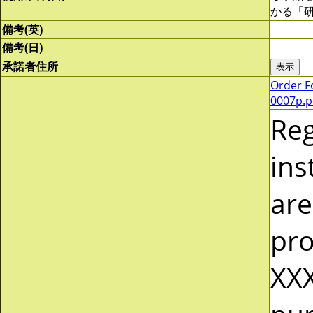
かる「
備考(英)
備考(日)
承諾者住所
Order F
0007p.p
Re
ins
are
pro
XXX