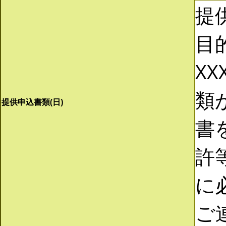
提
目
XX
類
提供申込書類(日)
書
許
に
ご