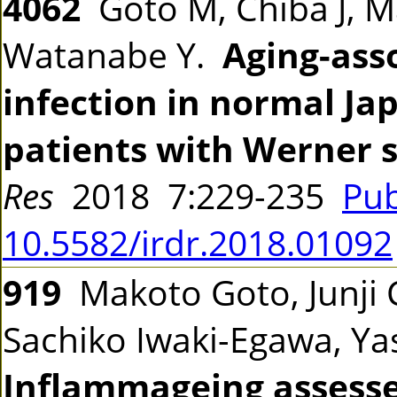
4062
Goto M, Chiba J, M
Watanabe Y.
Aging-asso
infection in normal Ja
patients with Werner 
Res
2018 7:229-235
Pu
10.5582/irdr.2018.01092
919
Makoto Goto, Junji 
Sachiko Iwaki-Egawa, Y
Inflammageing assess