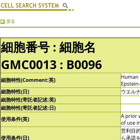
戻る
細胞番号 : 細胞名
GMC0013 : B0096
Human B
細胞特性(Comment:英)
Epstein-
細胞特性(日)
ウエル
細胞特性(寄託者記述:英)
細胞特性(寄託者記述:日)
A prior 
使用条件(英)
of use i
営利目
使用条件(日)
ら承諾