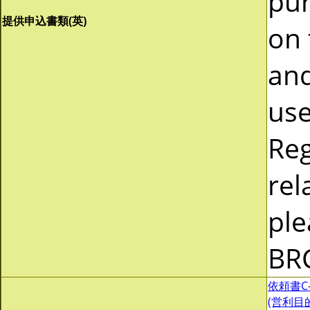
pur
提供申込書類(英)
on 
and
use
Reg
rel
ple
BR
依頼書C-0
(営利目的)