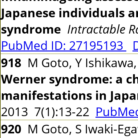
Japanese individuals a
syndrome
Intractable R
PubMed ID: 27195193
918
M Goto, Y Ishikawa,
Werner syndrome: a cha
manifestations in Japa
2013 7(1):13-22
PubMed
920
M Goto, S Iwaki-Eg