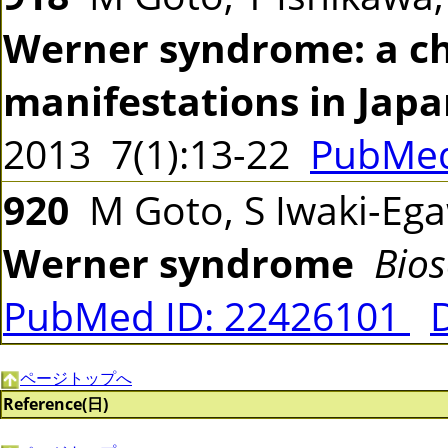
Werner syndrome: a cha
manifestations in Japa
2013 7(1):13-22
PubMed
920
M Goto, S Iwaki-Eg
Werner syndrome
Bios
PubMed ID: 22426101
ページトップへ
Reference(日)