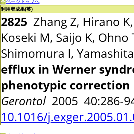
ページトップへ
利用者成果(英)
2825
Zhang Z, Hirano K,
Koseki M, Saijo K, Ohno 
Shimomura I, Yamashit
efflux in Werner syndr
phenotypic correction
Gerontol
2005 40:286-
10.1016/j.exger.2005.01