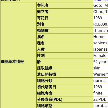
寄託者
Goto, M
樹立者
Ohno, 
寄託日
1989
別名
RCB038
動物種
_human
属名
Homo
種名
sapiens
人種
Japanes
性別
Female
細胞基本情報
齢
52 year
採取組織
skin
遺伝的特徴
Werner
細胞分類
normal
初代培養日
1989
細胞寿命
finite
分裂寿命(PDL)
22 PDL
細胞形態
fibrobla