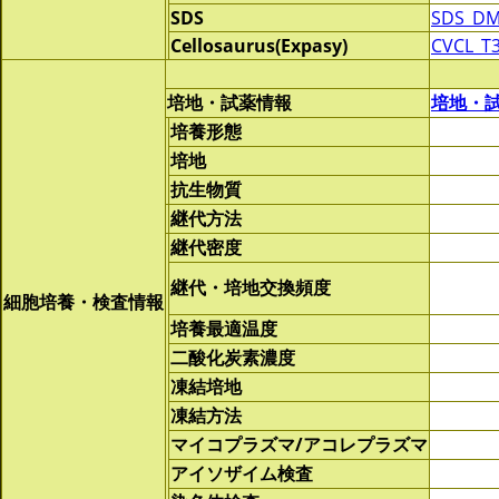
SDS
SDS_DM
Cellosaurus(Expasy)
CVCL_T
培地・試薬情報
培地・
培養形態
培地
抗生物質
継代方法
継代密度
継代・培地交換頻度
細胞培養・検査情報
培養最適温度
二酸化炭素濃度
凍結培地
凍結方法
マイコプラズマ/アコレプラズマ
アイソザイム検査