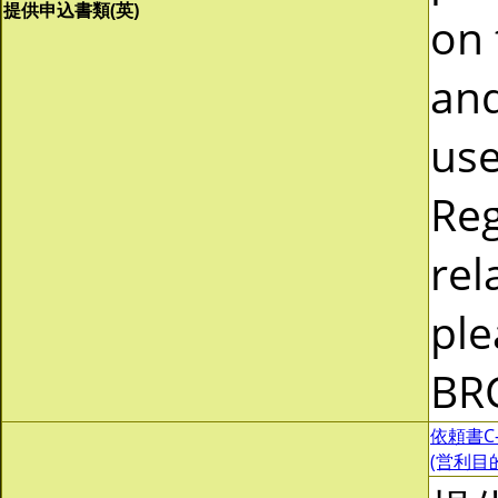
提供申込書類(英)
on 
and
use
Reg
rel
ple
BR
依頼書C-0
(営利目的)