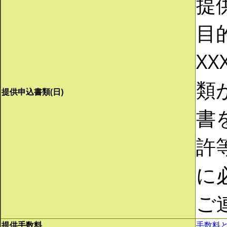
提
目
XX
類
提供申込書類(日)
書
許
に
ご
提供手数料
手数料