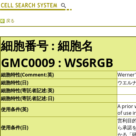
戻る
細胞番号 : 細胞名
GMC0009 : WS6RGB
細胞特性(Comment:英)
Werner'
細胞特性(日)
ウエル
細胞特性(寄託者記述:英)
細胞特性(寄託者記述:日)
A prior 
使用条件(英)
of use i
営利目
使用条件(日)
ら承諾
かる「