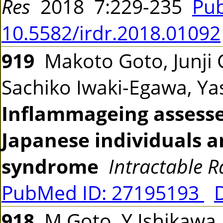
Res
2018 7:229-235
Pu
10.5582/irdr.2018.01092
919
Makoto Goto, Junji 
Sachiko Iwaki-Egawa, Y
Inflammageing assess
Japanese individuals a
syndrome
Intractable R
PubMed ID: 27195193
918
M Goto, Y Ishikawa,