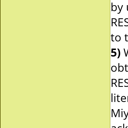
by 
RE
to 
5)
W
obt
RES
lit
Miy
ack