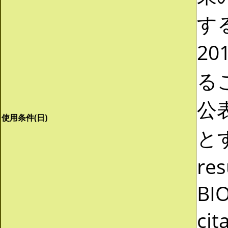
する
20
る
公
使用条件(日)
と
res
BI
cit