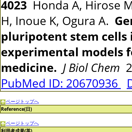
4023
Honda A, Hirose M,
H, Inoue K, Ogura A.
Ge
pluripotent stem cells 
experimental models 
medicine.
J Biol Chem
2
PubMed ID: 20670936
ページトップへ
Reference(日)
ページトップへ
利用者成果(英)