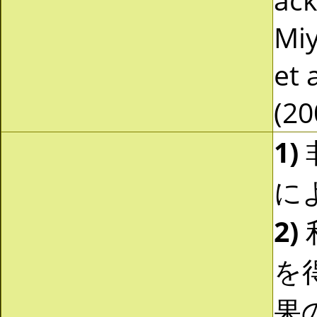
Miy
et 
(20
1)
に
2)
を
果