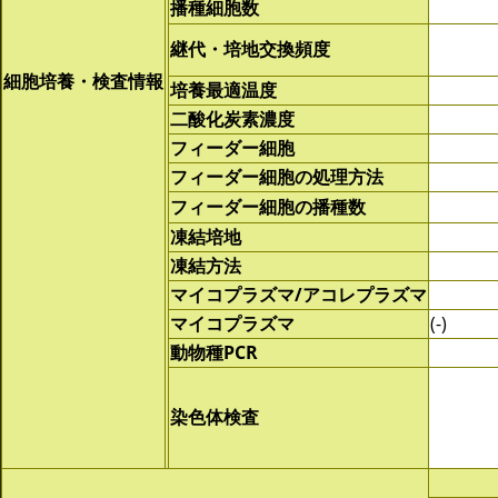
播種細胞数
継代・培地交換頻度
細胞培養・検査情報
培養最適温度
二酸化炭素濃度
フィーダー細胞
フィーダー細胞の処理方法
フィーダー細胞の播種数
凍結培地
凍結方法
マイコプラズマ/アコレプラズマ
マイコプラズマ
(-)
動物種PCR
染色体検査