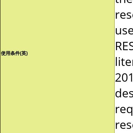
res
use
RES
使用条件(英)
lit
201
des
req
res