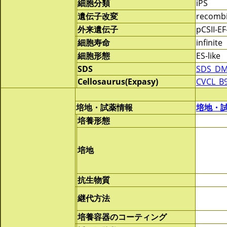
細胞分類
iPS
遺伝子改変
recomb
外来遺伝子
pCSII-EF
細胞寿命
infinite
細胞形態
ES-like
SDS
SDS_DM
Cellosaurus(Expasy)
CVCL_B
培地・試薬情報
培地・
培養形態
培地
抗生物質
継代方法
培養容器のコーティング