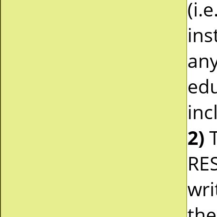
(i.
ins
any
edu
inc
2)
T
RES
wri
the