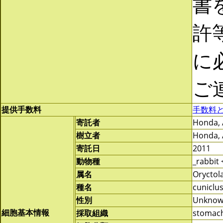
書
許
に
ご
提供手数料
手数料
寄託者
Honda, 
樹立者
Honda, 
寄託日
2011
動物種
_rabbit
属名
Oryctol
種名
cuniclu
性別
Unkno
細胞基本情報
採取組織
stomac