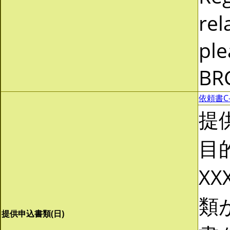
rel
ple
BR
依頼書C-0
提
目
XX
類
提供申込書類(日)