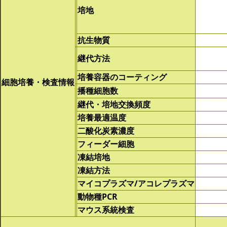
培地
抗生物質
継代方法
培養容器のコーティング
細胞培養・検査情報
播種細胞数
継代・培地交換頻度
培養最適温度
二酸化炭素濃度
フィーダー細胞
凍結培地
凍結方法
マイコプラズマ/アコレプラズマ
動物種PCR
マウス系統検査