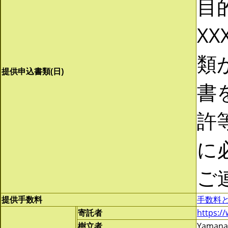
目
XX
類
提供申込書類(日)
書
許
に
ご
提供手数料
手数料
寄託者
https://
樹立者
Yamanak