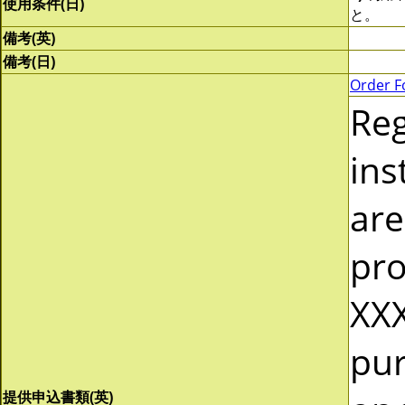
使用条件(日)
と。
備考(英)
備考(日)
Order F
Re
ins
are
pro
XXX
pur
提供申込書類(英)