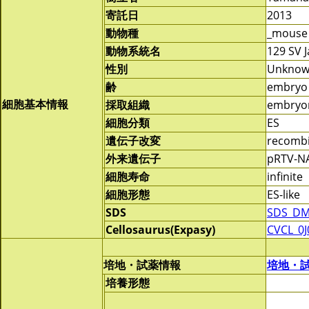
寄託日
2013
動物種
_mouse
動物系統名
129 SV J
性別
Unkno
齢
embryo
細胞基本情報
採取組織
embryon
細胞分類
ES
遺伝子改変
recomb
外来遺伝子
pRTV-NA
細胞寿命
infinite
細胞形態
ES-like
SDS
SDS_DM
Cellosaurus(Expasy)
CVCL_0J
培地・試薬情報
培地・
培養形態