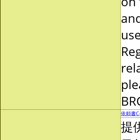
on 
and
use
Reg
rel
ple
BR
依頼書C-0
提